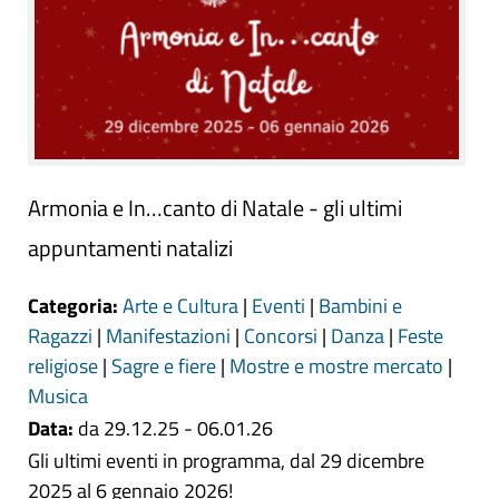
Armonia e In…canto di Natale - gli ultimi
appuntamenti natalizi
Categoria:
Arte e Cultura
|
Eventi
|
Bambini e
Ragazzi
|
Manifestazioni
|
Concorsi
|
Danza
|
Feste
religiose
|
Sagre e fiere
|
Mostre e mostre mercato
|
Musica
Data:
da 29.12.25 - 06.01.26
Gli ultimi eventi in programma, dal 29 dicembre
2025 al 6 gennaio 2026!