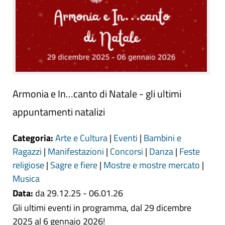
Armonia e In…canto di Natale - gli ultimi
appuntamenti natalizi
Categoria:
Arte e Cultura
|
Eventi
|
Bambini e
Ragazzi
|
Manifestazioni
|
Concorsi
|
Danza
|
Feste
religiose
|
Sagre e fiere
|
Mostre e mostre mercato
|
Musica
Data:
da 29.12.25 - 06.01.26
Gli ultimi eventi in programma, dal 29 dicembre
2025 al 6 gennaio 2026!