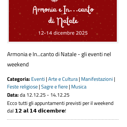
Armonia e In...canto di Natale - gli eventi nel
weekend
Categoria:
Eventi
|
Arte e Cultura
|
Manifestazioni
|
Feste religiose
|
Sagre e fiere
|
Musica
Data:
da 12.12.25 - 14.12.25
Ecco tutti gli appuntamenti previsti per il weekend
dal 𝟭𝟮 𝗮𝗹 𝟭𝟰 𝗱𝗶𝗰𝗲𝗺𝗯𝗿𝗲!