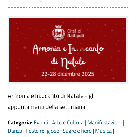
Armonia e In…canto di Natale - gli
appuntamenti della settimana
Categoria:
Eventi
|
Arte e Cultura
|
Manifestazioni
|
Danza
|
Feste religiose
|
Sagre e fiere
|
Musica
|