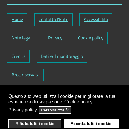
Home
Contatta l'Ente
Accessibilità
Note legali
Privacy
Cookie policy
Credits
Dati sul monitoraggio
Area riservata
Codice Fiscale: 82000090751
-
Partita IVA:
Questo sito web utilizza i cookie per migliorare la tua
01129720759
-
Codice Fatturazione elettronica:
esperienza di navigazione.
Cookie policy
UFY1HC
Privacy policy
Personalizza
◮
Responsabile gestione sito e aggiornamento
contenuti:
Antonio Scrimitore
Rifiuta tutti i cookie
Accetta tutti i cookie