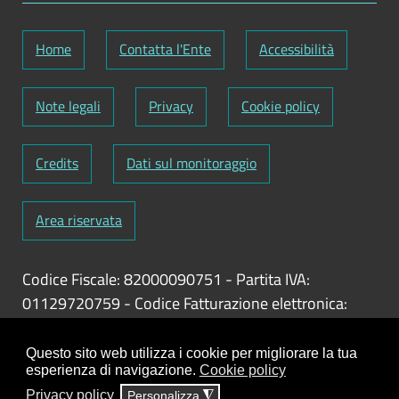
Home
Contatta l'Ente
Accessibilità
Note legali
Privacy
Cookie policy
Credits
Dati sul monitoraggio
Area riservata
Codice Fiscale: 82000090751
-
Partita IVA:
01129720759
-
Codice Fatturazione elettronica:
UFY1HC
Responsabile gestione sito e aggiornamento
Questo sito web utilizza i cookie per migliorare la tua
esperienza di navigazione.
Cookie policy
contenuti:
Antonio Scrimitore
Privacy policy
Personalizza
◮