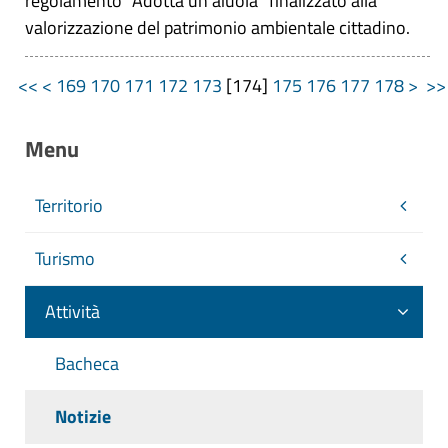
regolamento “Adotta un'aiuola” finalizzato alla
valorizzazione del patrimonio ambientale cittadino.
<<
<
169
170
171
172
173
[
174
]
175
176
177
178
>
>
Menu
Territorio
Turismo
Attività
Bacheca
Notizie