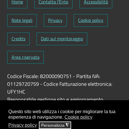
Home
Contatta l'Ente
Accessibilità
Note legali
Privacy
Cookie policy
Credits
Dati sul monitoraggio
Area riservata
Codice Fiscale: 82000090751
-
Partita IVA:
01129720759
-
Codice Fatturazione elettronica:
UFY1HC
Responsabile gestione sito e aggiornamento
contenuti:
Antonio Scrimitore
Questo sito web utilizza i cookie per migliorare la tua
esperienza di navigazione.
Cookie policy
ClioCom
© copyright 2018 - 2026 - Clio S.r.l. Lecce -
Privacy policy
Personalizza
◮