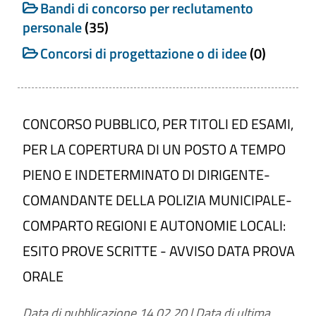
Cerca tra i Bandi di concorso
Bandi di concorso per reclutamento
personale
(35)
Concorsi di progettazione o di idee
(0)
Titolo
CONCORSO PUBBLICO, PER TITOLI ED ESAMI,
Numero
PER LA COPERTURA DI UN POSTO A TEMPO
PIENO E INDETERMINATO DI DIRIGENTE-
COMANDANTE DELLA POLIZIA MUNICIPALE-
Categoria
COMPARTO REGIONI E AUTONOMIE LOCALI:
Bandi di concorso per reclutamento
personale
ESITO PROVE SCRITTE - AVVISO DATA PROVA
Concorsi di progettazione o di idee
ORALE
Periodo di validità
Data di pubblicazione 14.02.20
Da
|
Data di ultima