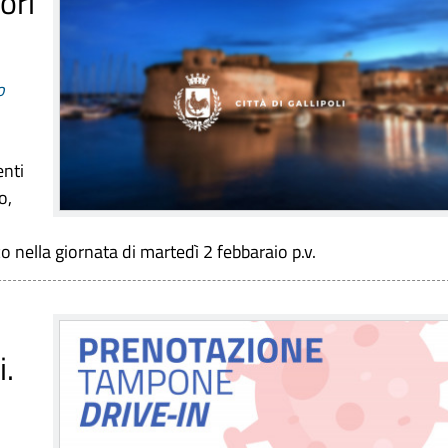
ori
o
enti
o,
co nella giornata di martedì 2 febbaraio p.v.
i.