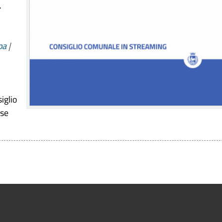
a
pa
|
iglio
ise