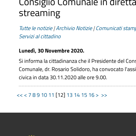
Consiglio Comunale in dirett
streaming
Tutte le notizie
|
Archivio Notizie
|
Comunicati stam
Servizi al cittadino
Lunedì, 30 Novembre 2020.
Si informa la cittadinanza che il Presidente del Cons
Comunale, dr. Rosario Solidoro, ha convocato l'ass
civica in data 30.11.2020 alle ore 9.00.
<<
<
7
8
9
10
11
[
12
]
13
14
15
16
>
>>