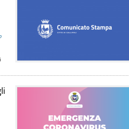
o
i
li