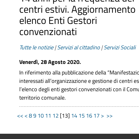
centri estivi. Aggiornamento
elenco Enti Gestori
convenzionati
Tutte le notizie
|
Servizi al cittadino
|
Servizi Sociali
Venerdì, 28 Agosto 2020.
In riferimento alla pubblicazione della “Manifestazi
interessati all’organizzazione e gestione di centri es
l’elenco degli enti gestori convenzionati con il Comu
territorio comunale.
<<
<
8
9
10
11
12
[
13
]
14
15
16
17
>
>>