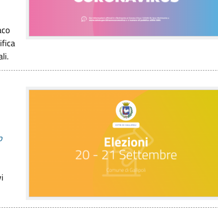
aco
fica
ali.
o
i