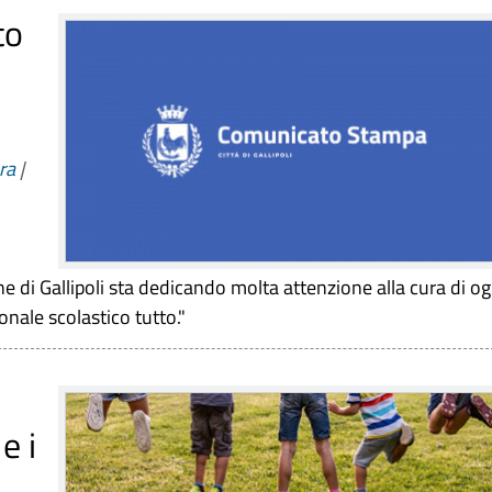
to
ra
|
e di Gallipoli sta dedicando molta attenzione alla cura di og
onale scolastico tutto."
e i