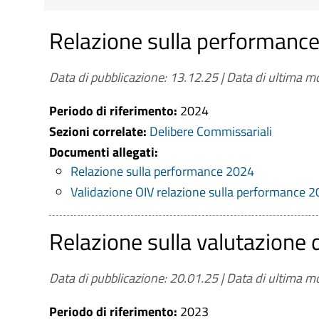
Relazione sulla performanc
Riferimenti normativi:
D. Lgs. 14 Marzo 2013 
Piano triennale per la prevenzione della cor
Data di pubblicazione: 13.12.25
|
Data di ultima mo
Contenuti dell'obbligo
: Relazione sulla Per
Periodo di riferimento:
Aggiornamento
: Tempestivo (ex art. 8, d.lg
2024
Sezioni correlate:
Delibere Commissariali
Documenti allegati:
Relazione sulla performance 2024
Validazione OIV relazione sulla performance 
Relazione sulla valutazione
Data di pubblicazione: 20.01.25
|
Data di ultima mo
Periodo di riferimento:
2023