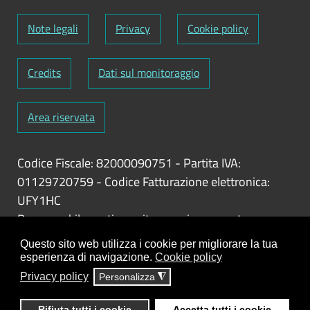
Note legali
Privacy
Cookie policy
Credits
Dati sul monitoraggio
Area riservata
Codice Fiscale: 82000090751
-
Partita IVA:
01129720759
-
Codice Fatturazione elettronica:
UFY1HC
Responsabile gestione sito e aggiornamento
contenuti:
Antonio Scrimitore
Questo sito web utilizza i cookie per migliorare la tua
esperienza di navigazione.
Cookie policy
ClioCom
© copyright 2018 - 2026 - Clio S.r.l. Lecce -
Privacy policy
Personalizza
◮
Tutti i diritti riservati
Rifiuta tutti i cookie
Accetta tutti i cookie