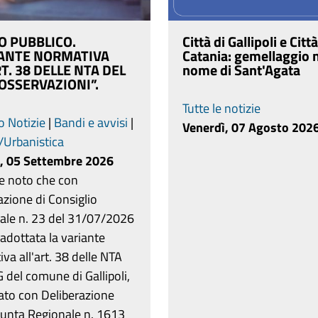
O PUBBLICO.
Città di Gallipoli e Città
IANTE NORMATIVA
Catania: gemellaggio 
RT. 38 DELLE NTA DEL
nome di Sant'Agata
 OSSERVAZIONI”.
Tutte le notizie
o Notizie
|
Bandi e avvisi
|
Venerdì, 07 Agosto 202
a/Urbanistica
, 05 Settembre 2026
de noto che con
azione di Consiglio
le n. 23 del 31/07/2026
 adottata la variante
va all'art. 38 delle NTA
 del comune di Gallipoli,
ato con Deliberazione
iunta Regionale n. 1613