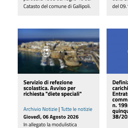
Catasto del comune di Gallipoli.
del 09
Servizio di refezione
Defini
scolastica. Avviso per
carich
richiesta "diete speciali"
Entrat
commi
n. 199
Archivio Notizie
|
Tutte le notizie
quinqu
38/20
Giovedì, 06 Agosto 2026
In allegato la modulistica