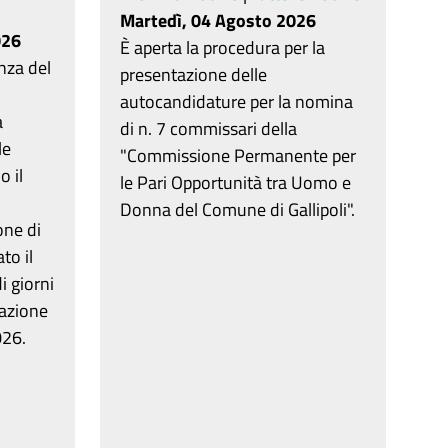
Martedì, 04 Agosto 2026
026
È aperta la procedura per la
nza del
presentazione delle
autocandidature per la nomina
a
di n. 7 commissari della
le
"Commissione Permanente per
 il
le Pari Opportunità tra Uomo e
Donna del Comune di Gallipoli".
one di
to il
 giorni
razione
026.