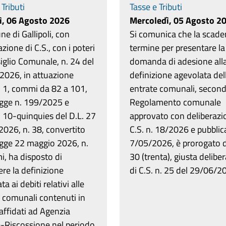
 Tributi
Tasse e Tributi
ì, 06 Agosto 2026
Mercoledì, 05 Agosto 2
ne di Gallipoli, con
Si comunica che la scade
azione di C.S., con i poteri
termine per presentare la
iglio Comunale, n. 24 del
domanda di adesione all
2026, in attuazione
definizione agevolata del
t. 1, commi da 82 a 101,
entrate comunali, secondo
egge n. 199/2025 e
Regolamento comunale
t. 10-quinquies del D.L. 27
approvato con deliberazi
026, n. 38, convertito
C.S. n. 18/2026 e pubblica
egge 22 maggio 2026, n.
7/05/2026, è prorogato di
i, ha disposto di
30 (trenta), giusta delibe
re la definizione
di C.S. n. 25 del 29/06/2
a ai debiti relativi alle
 comunali contenuti in
 affidati ad Agenzia
e-Riscossione nel periodo