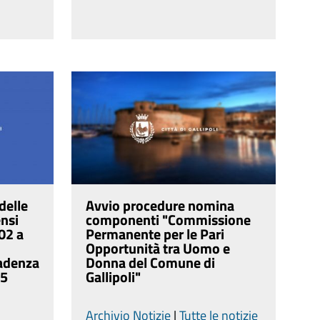
delle
Avvio procedure nomina
ensi
componenti "Commissione
02 a
Permanente per le Pari
Opportunità tra Uomo e
adenza
Donna del Comune di
 5
Gallipoli"
Archivio Notizie
|
Tutte le notizie