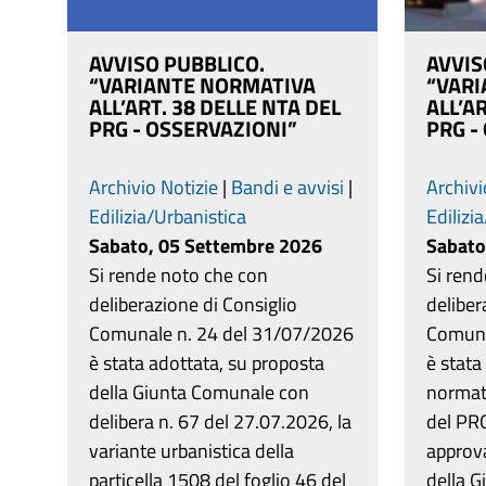
AVVISO PUBBLICO.
AVVIS
“VARIANTE NORMATIVA
“VAR
ALL’ART. 38 DELLE NTA DEL
ALL’A
PRG - OSSERVAZIONI”
PRG -
Archivio Notizie
|
Bandi e avvisi
|
Archivi
Edilizia/Urbanistica
Edilizi
Sabato, 05 Settembre 2026
Sabato
Si rende noto che con
Si ren
deliberazione di Consiglio
deliber
Comunale n. 24 del 31/07/2026
Comuna
è stata adottata, su proposta
è stata
della Giunta Comunale con
normati
delibera n. 67 del 27.07.2026, la
del PRG
variante urbanistica della
approv
particella 1508 del foglio 46 del
della G