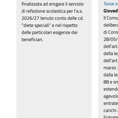
Tasse e
finalizzata ad erogare il servizio
Gioved
di refezione scolastica per l'a.s.
Il Comu
2026/27 tenuto conto delle cd.
deliber
"diete speciali" e nel rispetto
di Cons
delle particolari esigenze dei
28/05/
beneficiari.
dell’ar
della l
dell’ar
marzo 2
dalla l
88 e sm
estende
agevolat
entrate
carichi
Entrat