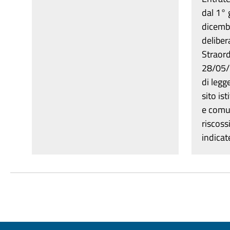
dal 1°
dicemb
delibe
Straord
28/05/2
di legg
sito is
e comun
riscoss
indicat